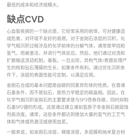
最低的成本和经济规模大。
缺点CVD
心血管疾病的一个缺点是，它经常采用的前体，可对健康造
成危害，对环境不友好的易燃。对于金刚石涂层的沉积，化
学气相沉积过程涉及的化学前体的分解气体，通常是甲烷和
氢气，而被激活，并进行气体反应。然后，他们通过对流和
扩散输送流动机制，基板。一旦出现，异构气体/表面处理产
生的核和钻石薄膜的生长，如果条件有利。通过优化沉积条
件下，涂层的表面性能可定制，以满足应用。
金刚石合成的基本问题是由碳的同素异形体的性质。在普通
石墨条件，而不是钻石，是热力学稳定的碳晶相。因此，在
化学气相沉积金刚石的主要要求是与SP3债券存碳，同时抑制
石墨SP2键的形成。这是通过建立诸如氢原子非金刚石碳腐蚀
剂高浓度。通常，这些条件都达到掺加大量的氢气的工艺气
体和气体或热激活或使用血浆。
一般来说，如金刚石涂层，梯度涂层，多层膜和纳米复合材