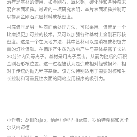
治疗是基材的使用，如金刚石，氧化铝，碳化硅和各种粉末
混合表面粗糙。最近的一项研究表明，基片表面粗糙控制可
以提高金刚石涂层材料成核密度。
衬底偏压是另一种表面前处理方法，可以采用。偏置是一个
比磨损更加可控的技术，又可以加强各种基材上金刚石形核
密度。这是一个在原地方法，其中基材可以是消极或积极方
面的灯丝偏颇。在偏压产生辉光放电产生与基体暴露了长达
30分钟内到等离子。基材是用离子轰击，从而为随后的沉积
金刚石形核位置。这一过程被认为是造成相对轻微损坏，相
对于传统的抛光程序基板。该方法特别适用于需要对核和生
长控制和可重复性表面的网站应用程序的吸引力。
小作者：胡珊Rajab，纳萨尔阿里Htet盛，罗伯特樱桃和瓦卡
尔艾哈迈德