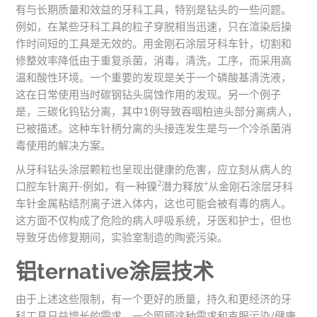
有与长期质量和效益的牙科工具，特别是钻头的一些问题。
例如，在某些牙科工具的粒子穿脱相当迅速，只在渲染后操
作时间短的工具是无效的。用金刚石涂层牙科车针，切割和
修整效率降低由于重复杀菌，消毒，清洗，工序，而采用高
温和酸性环境。一个重要的发现是关于一个磷酸基清洗液，
这在日常使用当时碳钢钻头腐蚀作用的发现。另一个例子
是，三碳化钨钻分离，其中1例导致吞咽柏迪头部分离病人，
已被描述。这种车针柄分离的头接连发生是与一个冷杀菌消
毒使用的解决方案。
从牙科钻头涂层颗粒也呈现出健康的危害，应立刻从病人的
2
+
口腔车针离开-例如，有一种镍
潜力释放
从金刚石涂层牙科
车针金属粘结剂离子进入体内，这也可能会被有毒的病人。
这方面不仅构成了危险的病人呼吸系统，牙医和护士，但也
导致牙齿修复期间，实验室制造的陶瓷污染。
铝ternative涂层技术
由于上述这些限制，有一个更好的质量，持久和更经济的牙
科工具日益增长的需求。一个照顾这种需求和克服污染/健康