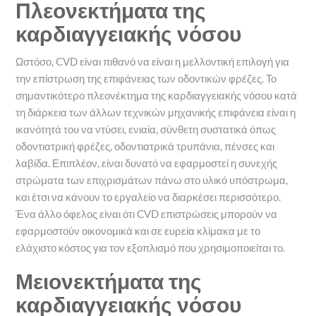
Πλεονεκτήματα της
καρδιαγγειακής νόσου
Ωστόσο, CVD είναι πιθανό να είναι η μελλοντική επιλογή για
την επίστρωση της επιφάνειας των οδοντικών φρέζες. Το
σημαντικότερο πλεονέκτημα της καρδιαγγειακής νόσου κατά
τη διάρκεια των άλλων τεχνικών μηχανικής επιφάνεια είναι η
ικανότητά του να ντύσει, ενιαία, σύνθετη συστατικά όπως
οδοντιατρική φρέζες, οδοντιατρικά τρυπάνια, πένσες και
λαβίδα. Επιπλέον, είναι δυνατό να εφαρμοστεί η συνεχής
στρώματα των επιχρισμάτων πάνω στο υλικό υπόστρωμα,
και έτσι να κάνουν το εργαλείο να διαρκέσει περισσότερο.
Ένα άλλο όφελος είναι ότι CVD επιστρώσεις μπορούν να
εφαρμοστούν οικονομικά και σε ευρεία κλίμακα με το
ελάχιστο κόστος για τον εξοπλισμό που χρησιμοποιείται το.
Μειονεκτήματα της
καρδιαγγειακής νόσου