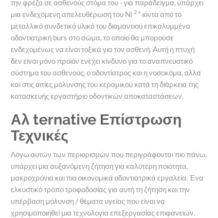
την φρέζα σε ασθενούς στόμα του - για παράδειγμα, υπάρχει
2 +
μια ενδεχόμενη απελευθέρωση του Ni
ιόντα από το
μεταλλικό συνδετικό υλικό του διαμαντιού επικαλυμμένα
οδοντιατρική burs στο σώμα, το οποίο θα μπορούσε
ενδεχομένως να είναι τοξικά για τον ασθενή. Αυτή η πτυχή
δεν είναι μόνο προϊόν ενέχει κίνδυνο για το αναπνευστικό
σύστημα του ασθενούς, ο οδοντίατρος και η νοσοκόμα, αλλά
και στις αιτίες μόλυνσης του κεραμικού κατά τη διάρκεια της
κατασκευής εργαστήριο οδοντικών αποκαταστάσεων.
Αλ ternative Επίστρωση
Τεχνικές
Λόγω αυτών των περιορισμών που περιγράφονται πιο πάνω,
υπάρχει μια αυξανόμενη ζήτηση για καλύτερη ποιότητα,
μακροχρόνια και πιο οικονομικά οδοντιατρικά εργαλεία. Ένα
ελκυστικό τρόπο τροφοδοσίας για αυτή τη ζήτηση και την
υπέρβαση μόλυνση / θέματα υγείας που είναι να
χρησιμοποιηθεί μια τεχνολογία επεξεργασίας επιφανειών.