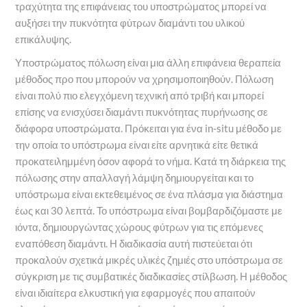
τραχύτητα της επιφάνειας του υποστρώματος μπορεί να
αυξήσει την πυκνότητα φύτρων διαμάντι του υλικού
επικάλυψης.
Υποστρώματος πόλωση είναι μια άλλη επιφάνεια θεραπεία
μέθοδος προ που μπορούν να χρησιμοποιηθούν. Πόλωση
είναι πολύ πιο ελεγχόμενη τεχνική από τριβή και μπορεί
επίσης να ενισχύσει διαμάντι πυκνότητας πυρήνωσης σε
διάφορα υποστρώματα. Πρόκειται για ένα in-situ μέθοδο με
την οποία το υπόστρωμα είναι είτε αρνητικά είτε θετικά
προκατειλημμένη όσον αφορά το νήμα. Κατά τη διάρκεια της
πόλωσης στην απαλλαγή λάμψη δημιουργείται και το
υπόστρωμα είναι εκτεθειμένος σε ένα πλάσμα για διάστημα
έως και 30 λεπτά. Το υπόστρωμα είναι βομβαρδιζόμαστε με
ιόντα, δημιουργώντας χώρους φύτρων για τις επόμενες
εναπόθεση διαμάντι. Η διαδικασία αυτή πιστεύεται ότι
προκαλούν σχετικά μικρές υλικές ζημιές στο υπόστρωμα σε
σύγκριση με τις συμβατικές διαδικασίες στίλβωση. Η μέθοδος
είναι ιδιαίτερα ελκυστική για εφαρμογές που απαιτούν