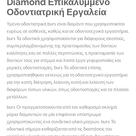
Diamond Επικαλυμμένο
Οδοντιατρική Εργαλεία
Υμένιο οδοντιατρική burs είναι διαμάντι που χρησιμοποιείται
ευρέως σε ασθενείς, καθώς και σε οδοντοτεχνικά εργαστήρια.
burs Τα οδοντικά χρησιμοποιούνται για διάφορους σκοπούς,
συμπεριλαμβανομένης της προετοιμασίας των δοντιών
κοιλότητες και, σε πολλές περιπτώσεις, η προετοιμασία των
δοντιών τους για στέμμα και λοιπά έργα γεφυροποιίας και
μερικές οδοντοστοιχίες. burs Τα οδοντικά επίσης
χρησιμοποιήθηκαν εκτενώς για τη οδοντοτεχνικό εργαστήριο
για την κοπή, διάτρηση, λείανση, κοπή και λείανση των
διαφόρων τύπων υλικών, όπως οδοντοστοιχίες και τα πλαίσια
μετάλλων.
burs Οι πραγματοποιούνται από τον καθορισμό σκληρά
μόρια διαμαντιών σε μία επιφάνεια υπόστρωμα
χρησιμοποιώντας ένα συνδετικό υλικό μητρών. burs Τα
οδοντικά σήμερα καθορίζονται από τις διαστάσεις του