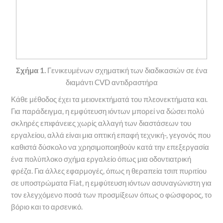
Σχήμα 1.
Γενικευμένων σχηματική των διαδικασιών σε ένα
διαμάντι CVD αντιδραστήρα
Κάθε μέθοδος έχει τα μειονεκτήματά του πλεονεκτήματα και.
Για παράδειγμα, η εμφύτευση ιόντων μπορεί να δώσει πολύ
σκληρές επιφάνειες χωρίς αλλαγή των διαστάσεων του
εργαλείου, αλλά είναι μια οπτική επαφή τεχνική-, γεγονός που
καθιστά δύσκολο να χρησιμοποιηθούν κατά την επεξεργασία
ένα πολύπλοκο σχήμα εργαλείο όπως μια οδοντιατρική
φρέζα. Για άλλες εφαρμογές, όπως η θεραπεία τσιπ πυριτίου
σε υποστρώματα Fiat, η εμφύτευση ιόντων ασυναγώνιστη για
τον ελεγχόμενο ποσά των προσμίξεων όπως ο φώσφορος, το
βόριο και το αρσενικό.