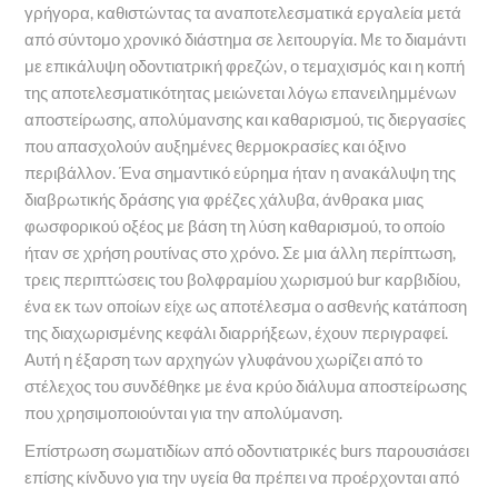
γρήγορα, καθιστώντας τα αναποτελεσματικά εργαλεία μετά
από σύντομο χρονικό διάστημα σε λειτουργία. Με το διαμάντι
με επικάλυψη οδοντιατρική φρεζών, ο τεμαχισμός και η κοπή
της αποτελεσματικότητας μειώνεται λόγω επανειλημμένων
αποστείρωσης, απολύμανσης και καθαρισμού, τις διεργασίες
που απασχολούν αυξημένες θερμοκρασίες και όξινο
περιβάλλον. Ένα σημαντικό εύρημα ήταν η ανακάλυψη της
διαβρωτικής δράσης για φρέζες χάλυβα, άνθρακα μιας
φωσφορικού οξέος με βάση τη λύση καθαρισμού, το οποίο
ήταν σε χρήση ρουτίνας στο χρόνο. Σε μια άλλη περίπτωση,
τρεις περιπτώσεις του βολφραμίου χωρισμού bur καρβιδίου,
ένα εκ των οποίων είχε ως αποτέλεσμα ο ασθενής κατάποση
της διαχωρισμένης κεφάλι διαρρήξεων, έχουν περιγραφεί.
Αυτή η έξαρση των αρχηγών γλυφάνου χωρίζει από το
στέλεχος του συνδέθηκε με ένα κρύο διάλυμα αποστείρωσης
που χρησιμοποιούνται για την απολύμανση.
Επίστρωση σωματιδίων από οδοντιατρικές burs παρουσιάσει
επίσης κίνδυνο για την υγεία θα πρέπει να προέρχονται από