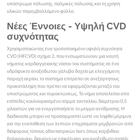
υπόστρωμα πόλωσης, παλμικές πόλωσης και τη χρήση
υλικών παρεμβαλλόμενο φύλλο.
Νέες Έννοιες - Υψηλή CVD
συχνότητας
Χρησιμοποιώντας ένα τροποποιημένο υψηλή συχνότητα
CVD (HFCVD) σχήμα 2, που ενσωματώνουν μια καυτή
νήματος καρδιαγγειακής νόσου του συστήματος σε ένα
υδρόψυκτο ανοξείδωτου χάλυβα δοχείο με ελεγχόμενη
παροχή αερίου, το σύστημα επιτρέπει σε ανεξάρτητους
προκατάληψη που πρέπει να εφαρμόζονται μεταξύ του
υποστρώματος και πυρακτώσεως. Το νήμα αποτελείται από
επίπεδες κουλουριασμένο σύρμα τανταλίου, διαμέτρου 0,5
χιλιοστών για να ενεργοποιήσετε το μείγμα αντίδρασης. Η
διαδικασία μπορεί να προσαρμοστεί ώστε να ληφθεί μέριμνα
για την εναπόθεση των λεπτών επιχρίσματα μεμβρανών από
διάφορους τύπους οδοντιατρικών burs όπως καρβιδίου
βολφραμίου, διαμάντι με επικάλυψη, και ανοξείδωτο ατσάλι