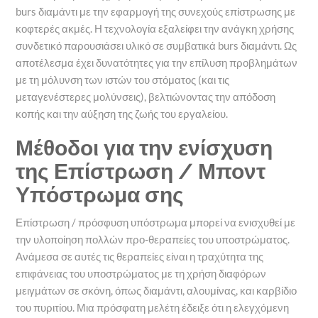
burs διαμάντι με την εφαρμογή της συνεχούς επίστρωσης με
κοφτερές ακμές. Η τεχνολογία εξαλείφει την ανάγκη χρήσης
συνδετικό παρουσιάσει υλικό σε συμβατικά burs διαμάντι. Ως
αποτέλεσμα έχει δυνατότητες για την επίλυση προβλημάτων
με τη μόλυνση των ιστών του στόματος (και τις
μεταγενέστερες μολύνσεις), βελτιώνοντας την απόδοση
κοπής και την αύξηση της ζωής του εργαλείου.
Μέθοδοι για την ενίσχυση
της Επίστρωση / Μποντ
Υπόστρωμα σης
Επίστρωση / πρόσφυση υπόστρωμα μπορεί να ενισχυθεί με
την υλοποίηση πολλών προ-θεραπείες του υποστρώματος.
Ανάμεσα σε αυτές τις θεραπείες είναι η τραχύτητα της
επιφάνειας του υποστρώματος με τη χρήση διαφόρων
μειγμάτων σε σκόνη, όπως διαμάντι, αλουμίνας, και καρβίδιο
του πυριτίου. Μια πρόσφατη μελέτη έδειξε ότι η ελεγχόμενη