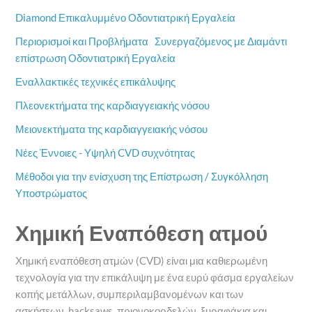
Diamond Επικαλυμμένο Οδοντιατρική Εργαλεία
Περιορισμοί και Προβλήματα
Συνεργαζόμενος με Διαμάντι
επίστρωση Οδοντιατρική Εργαλεία
Εναλλακτικές τεχνικές επικάλυψης
Πλεονεκτήματα της καρδιαγγειακής νόσου
Μειονεκτήματα της καρδιαγγειακής νόσου
Νέες Έννοιες - Υψηλή CVD συχνότητας
Μέθοδοι για την ενίσχυση της Επίστρωση / Συγκόλληση
Υποστρώματος
Χημική Εναπόθεση ατμού
Χημική εναπόθεση ατμών (CVD) είναι μια καθιερωμένη
τεχνολογία για την επικάλυψη με ένα ευρύ φάσμα εργαλείων
κοπής μετάλλων, συμπεριλαμβανομένων και των
ασκήσεων, hacksaws, πριονοκορδελών, ξυραφάκια και