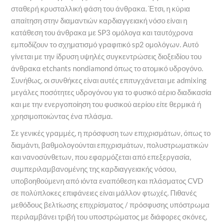
σταθερή κρυσταλλική φάση του άνθρακα. Έτσι, η κύρια
απαίτηση στην διαμαντιών καρδιαγγειακή νόσο είναι η
κατάθεση του άνθρακα με SP3 ομόλογα και ταυτόχρονα
εμποδίζουν το σχηματισμό γραφιτικό sp2 ομολόγων. Αυτό
γίνεται με την ίδρυση υψηλές συγκεντρώσεις διοξειδίου του
άνθρακα etchants nondiamond όπως το ατομικό υδρογόνο.
Συνήθως, οι συνθήκες είναι αυτές επιτυγχάνεται με admixing
μεγάλες ποσότητες υδρογόνου για το φυσικό αέριο διαδικασία
και με την ενεργοποίηση του φυσικού αερίου είτε θερμικά ή
χρησιμοποιώντας ένα πλάσμα.
Σε γενικές γραμμές, η πρόσφυση των επιχρισμάτων, όπως το
διαμάντι, βαθμολογούνται επιχρισμάτων, πολυστρωματικών
και νανοσύνθετων, που εφαρμόζεται από επεξεργασία,
συμπεριλαμβανομένης της καρδιαγγειακής νόσου,
υποβοηθούμενη από ιόντα εναπόθεση και πλάσματος CVD
σε πολύπλοκες επιφάνειες είναι μάλλον φτωχές. Πιθανές
μεθόδους βελτίωσης επιχρίσματος / πρόσφυσης υπόστρωμα
περιλαμβάνει τριβή του υποστρώματος με διάφορες σκόνες,