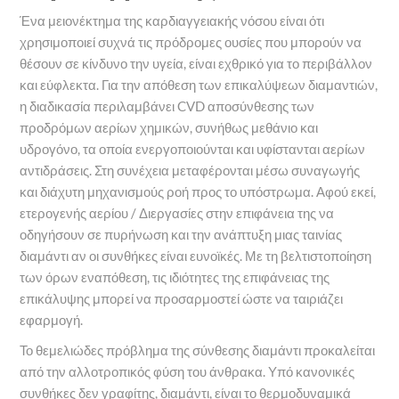
Ένα μειονέκτημα της καρδιαγγειακής νόσου είναι ότι
χρησιμοποιεί συχνά τις πρόδρομες ουσίες που μπορούν να
θέσουν σε κίνδυνο την υγεία, είναι εχθρικό για το περιβάλλον
και εύφλεκτα. Για την απόθεση των επικαλύψεων διαμαντιών,
η διαδικασία περιλαμβάνει CVD αποσύνθεσης των
προδρόμων αερίων χημικών, συνήθως μεθάνιο και
υδρογόνο, τα οποία ενεργοποιούνται και υφίστανται αερίων
αντιδράσεις. Στη συνέχεια μεταφέρονται μέσω συναγωγής
και διάχυτη μηχανισμούς ροή προς το υπόστρωμα. Αφού εκεί,
ετερογενής αερίου / Διεργασίες στην επιφάνεια της να
οδηγήσουν σε πυρήνωση και την ανάπτυξη μιας ταινίας
διαμάντι αν οι συνθήκες είναι ευνοϊκές. Με τη βελτιστοποίηση
των όρων εναπόθεση, τις ιδιότητες της επιφάνειας της
επικάλυψης μπορεί να προσαρμοστεί ώστε να ταιριάζει
εφαρμογή.
Το θεμελιώδες πρόβλημα της σύνθεσης διαμάντι προκαλείται
από την αλλοτροπικός φύση του άνθρακα. Υπό κανονικές
συνθήκες δεν γραφίτης, διαμάντι, είναι το θερμοδυναμικά