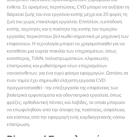
ένθετα. Σε ορισμένες περιπτώσεις, CVD μπορεί να αυξήσει τη
διάρκεια ζωής του ένα εργαλείο κοπής μέχρι και 20 φορές τη
ζωή του χωρίς επικάλυψη εργαλείο. Επιπλέον, η απόδοση
κοπής, ταχύτητες και η ποιότητα της κοπής του τεμαχίου
εργασίας περικόπτουν βελτιωθεί σημαντικά με μηχανική των
επιφανειών. Η τεχνολογία μπορεί να χρησιμοποιηθεί για να
καταθέσει μια ευρεία ποικιλία των επιχρισμάτων, όπως
κασσίτερος, TiAlN, πολυστρωματικών, κλιμακωτές
επιστρώσεις και μυθιστόρημα νέων επιχρισμάτων
νανοσύνθετων, για ένα ευρύ φάσμα εφαρμογών. Ωστόσο, σε
έναν τομέα έχει σημειωθεί ελάχιστη εργασία CVD
πραγματοποιηθεί - την επεξεργασία της επιφάνειας των
βιοϊατρικά εμφυτεύματα και οδοντιατρικά εργαλεία, όπως
φρέζες, ορθοδοντική πένσες και λαβίδες, τα οποία μπορούν
να επωφεληθούν από την άποψη της ποιότητας, ασφάλειας
και κόστους από την εφαρμογή ενός καρδιαγγειακής νόσου
επίστρωση.